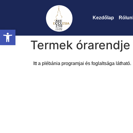
Megszakítás
Kezdőlap
Rólun
Eszköztár megnyitása
Termek órarendje
Itt a plébánia programjai és foglaltsága látható.