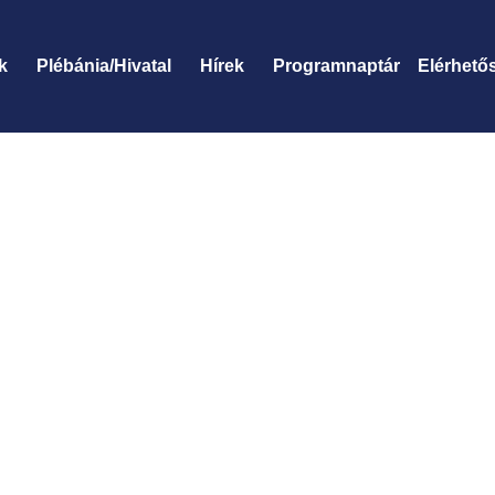
k
Plébánia/Hivatal
Hírek
Programnaptár
Elérhető