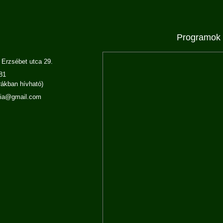
Programok
 Erzsébet utca 29.
81
órákban hívható)
nia@gmail.com