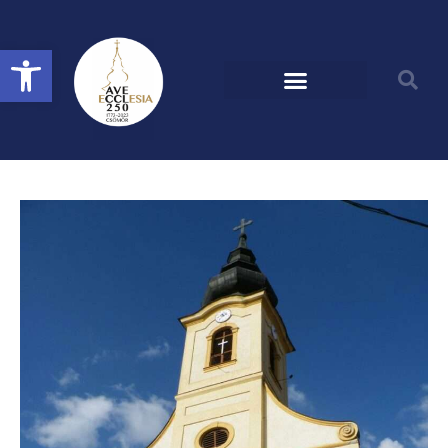
Megszakítás
Eszköztár megnyitása