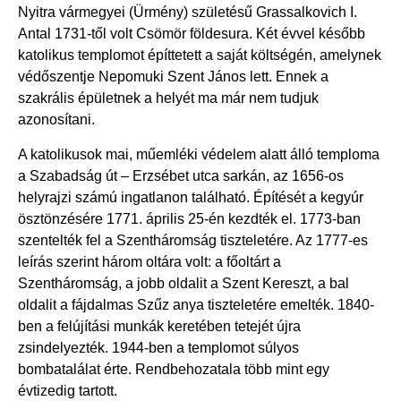
Nyitra vármegyei (Ürmény) születésű Grassalkovich I.
Antal 1731-től volt Csömör földesura. Két évvel később
katolikus templomot építtetett a saját költségén, amelynek
védőszentje Nepomuki Szent János lett. Ennek a
szakrális épületnek a helyét ma már nem tudjuk
azonosítani.
A katolikusok mai, műemléki védelem alatt álló temploma
a Szabadság út – Erzsébet utca sarkán, az 1656-os
helyrajzi számú ingatlanon található. Építését a kegyúr
ösztönzésére 1771. április 25-én kezdték el. 1773-ban
szentelték fel a Szentháromság tiszteletére. Az 1777-es
leírás szerint három oltára volt: a főoltárt a
Szentháromság, a jobb oldalit a Szent Kereszt, a bal
oldalit a fájdalmas Szűz anya tiszteletére emelték. 1840-
ben a felújítási munkák keretében tetejét újra
zsindelyezték. 1944-ben a templomot súlyos
bombatalálat érte. Rendbehozatala több mint egy
évtizedig tartott.