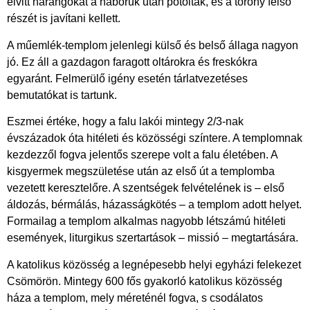
elvitt harangokat a háborúk után pótolták, és a torony felső
részét is javítani kellett.
A műemlék-templom jelenlegi külső és belső állaga nagyon
jó. Ez áll a gazdagon faragott oltárokra és freskókra
egyaránt. Felmerülő igény esetén tárlatvezetéses
bemutatókat is tartunk.
Eszmei értéke, hogy a falu lakói mintegy 2/3-nak
évszázadok óta hitéleti és közösségi színtere. A templomnak
kezdezzől fogva jelentős szerepe volt a falu életében. A
kisgyermek megszületése után az első út a templomba
vezetett keresztelőre. A szentségek felvételének is – első
áldozás, bérmálás, házasságkötés – a templom adott helyet.
Formailag a templom alkalmas nagyobb létszámú hitéleti
események, liturgikus szertartások – missió – megtartására.
A katolikus közösség a legnépesebb helyi egyházi felekezet
Csömörön. Mintegy 600 fős gyakorló katolikus közösség
háza a templom, mely méreténél fogva, s csodálatos