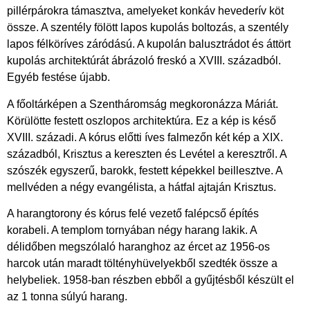
pillérpárokra támasztva, amelyeket konkáv hevederív köt
össze. A szentély fölött lapos
kupolás boltozás, a szentély
lapos félköríves záródású. A kupolán balusztrádot és áttört
kupolás architektúrát ábrázoló freskó a XVIII. századból.
Egyéb festése újabb.
A főoltárképen a Szentháromság megkoronázza Máriát.
Körülötte festett oszlopos architektúra. Ez a kép is késő
XVIII. századi. A kórus előtti íves falmezőn két kép a XIX.
századból, Krisztus a kereszten és Levétel a keresztről. A
szószék egyszerű, barokk, festett képekkel beillesztve. A
mellvéden a négy evangélista, a hátfal ajtaján Krisztus.
A harangtorony és kórus felé vezető falépcső építés
korabeli. A templom tornyában négy harang lakik. A
délidőben megszólaló haranghoz az ércet az 1956-os
harcok után maradt töltényhüvelyekből szedték össze a
helybeliek. 1958-ban részben ebből a gyűjtésből készült el
az 1 tonna súlyú harang.