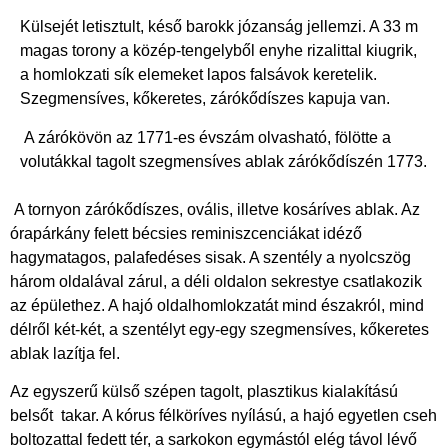
Külsejét letisztult, késő barokk józanság jellemzi. A 33 m
magas torony a közép-tengelyből enyhe rizalittal kiugrik,
a homlokzati sík elemeket lapos falsávok keretelik.
Szegmensíves, kőkeretes, zárókődíszes kapuja van.
A zárókövön az 1771-es évszám olvasható, fölötte a
volutákkal tagolt szegmensíves ablak zárókődíszén 1773.
A tornyon zárókődíszes, ovális, illetve kosáríves ablak. Az
órapárkány felett bécsies reminiszcenciákat idéző
hagymatagos, palafedéses sisak. A szentély a nyolcszög
három oldalával zárul, a déli oldalon sekrestye csatlakozik
az épülethez. A hajó oldalhomlokzatát mind északról, mind
délről két-két, a szentélyt egy-egy szegmensíves, kőkeretes
ablak lazítja fel.
Az egyszerű külső szépen tagolt, plasztikus kialakítású
belsőt
takar. A kórus félköríves nyílású, a hajó egyetlen cseh
boltozattal fedett tér, a sarkokon egymástól elég távol lévő