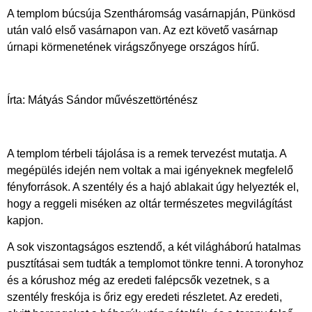
A templom búcsúja Szentháromság vasárnapján, Pünkösd
után való első vasárnapon van. Az ezt követő vasárnap
úrnapi körmenetének virágszőnyege országos hírű.
Írta: Mátyás Sándor művészettörténész
A templom térbeli tájolása is a remek tervezést mutatja. A
megépülés idején nem voltak a mai igényeknek megfelelő
fényforrások. A szentély és a hajó ablakait úgy helyezték el,
hogy a reggeli miséken az oltár természetes megvilágítást
kapjon.
A sok viszontagságos esztendő, a két világháború hatalmas
pusztításai sem tudták a templomot tönkre tenni. A toronyhoz
és a kórushoz még az eredeti falépcsők vezetnek, s a
szentély freskója is őriz egy eredeti részletet. Az eredeti,