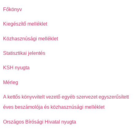
Főkönyv
Kiegészítő melléklet
Közhasznúsági melléklet
Statisztikai jelentés
KSH nyugta
Mérleg
A kettős könyvvitelt vezető egyéb szervezet egyszerűsített
éves beszámolója és közhasznúsági melléklet
Országos Bírósági Hivatal nyugta